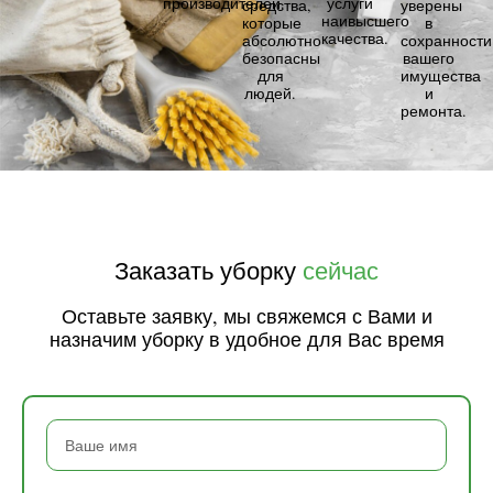
производителей.
услуги
средства,
уверены
наивысшего
которые
в
качества.
абсолютно
сохранности
безопасны
вашего
для
имущества
людей.
и
ремонта.
Заказать уборку
сейчас
Оставьте заявку, мы свяжемся с Вами и
назначим уборку в удобное для Вас время