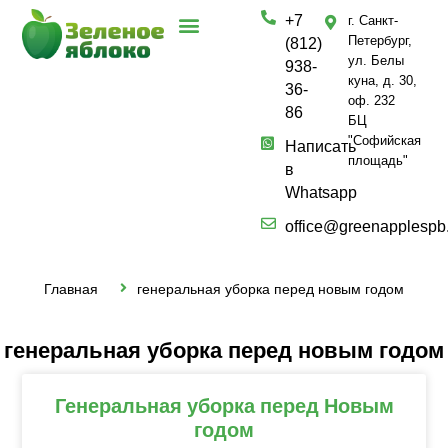
+7
г. Санкт-
Петербург,
(812)
ул. Белы
938-
куна, д. 30,
36-
оф. 232
86
БЦ
"Софийская
Написать
площадь"
в
Whatsapp
office@greenapplespb
Главная
генеральная уборка перед новым годом
генеральная уборка перед новым годом
Генеральная уборка перед Новым
годом