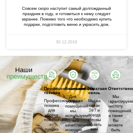
Совсем скоро наступит самый долгожданный
праздник в году, и готовиться к нему следует
заранее. Помимо того что необходимо купить
подарки, подготовить меню и украсить дом,
30.12.2018
Наши
преимущества
Профессиональная
Безопасность
Обратная
Ответствен
техника
связь
Для
Мы
Профессиональная
Мы на
уборки
гарантируем
техника
связи
помещений
чистоту
для
24/7 и
мы
помещений,
уборки
всегда
используем
а также
помещений
готовы
только
Вы
от
оказать
качественные
можете
лучших
вам
моющие
быть