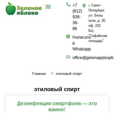
+7
г. Санкт-
Петербург,
(812)
ул. Белы
938-
куна, д. 30,
36-
оф. 232
86
БЦ
"Софийская
Написать
площадь"
в
Whatsapp
office@greenapplespb
Главная
этиловый спирт
этиловый спирт
Дезинфекция смартфона — это
важно!