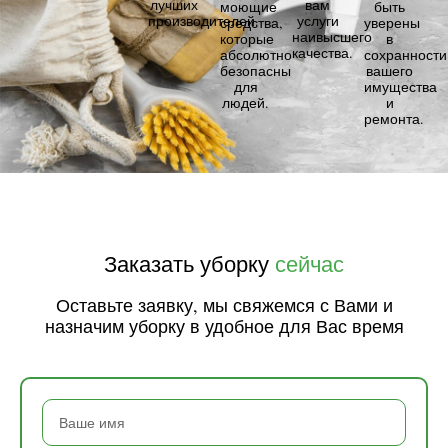
лучших
вам
моющие
быть
производителей.
услуги
средства,
уверены
наивысшего
которые
в
качества.
абсолютно
сохранности
безопасны
вашего
для
имущества
людей.
и
ремонта.
Заказать уборку
сейчас
Оставьте заявку, мы свяжемся с Вами и
назначим уборку в удобное для Вас время