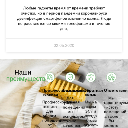
Любые гаджеты время от времени требуют
очистки, но в период пандемии коронавируса
дезинфекция смартфонов жизненно важна. Люди
не расстаются со своими телефонами в течение
дня,
02.05.2020
Наши
преимущества
Профессиональная
Безопасность
Обратная
Ответствен
техника
связь
Для
Мы
Профессиональная
Мы на
уборки
гарантируем
техника
связи
помещений
чистоту
для
24/7 и
мы
помещений,
уборки
всегда
используем
а также
помещений
готовы
только
Вы
от
оказать
качественные
можете