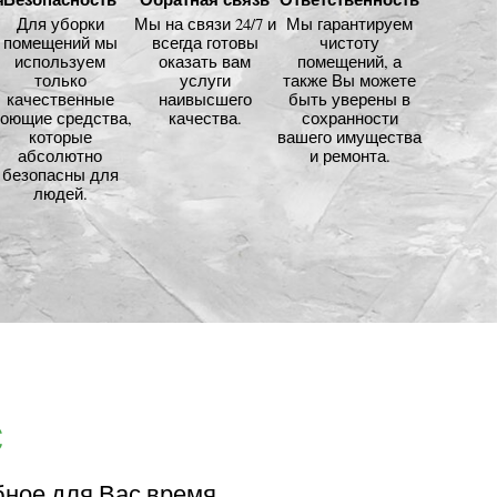
Для уборки
Мы на связи 24/7 и
Мы гарантируем
помещений мы
всегда готовы
чистоту
используем
оказать вам
помещений, а
только
услуги
также Вы можете
качественные
наивысшего
быть уверены в
оющие средства,
качества.
сохранности
которые
вашего имущества
абсолютно
и ремонта.
безопасны для
людей.
с
бное для Вас время