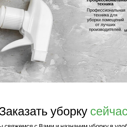
техника
Профессиональная
техника для
уборки помещений
от лучших
производителей.
м
Заказать уборку
сейча
мы свяжемся с Вами и назначим уборку в удо