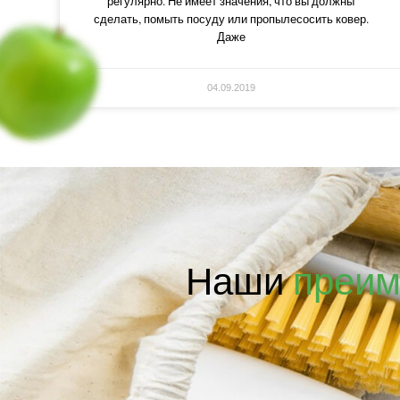
регулярно. Не имеет значения, что вы должны
сделать, помыть посуду или пропылесосить ковер.
Даже
04.09.2019
Наши
преим