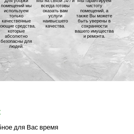
Для уборки
Мы на связи 24/7 и
Мы гарантируем
помещений мы
всегда готовы
чистоту
используем
оказать вам
помещений, а
только
услуги
также Вы можете
качественные
наивысшего
быть уверены в
оющие средства,
качества.
сохранности
которые
вашего имущества
абсолютно
и ремонта.
безопасны для
людей.
с
бное для Вас время