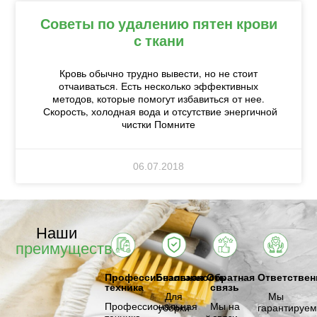
Советы по удалению пятен крови
с ткани
Кровь обычно трудно вывести, но не стоит
отчаиваться. Есть несколько эффективных
методов, которые помогут избавиться от нее.
Скорость, холодная вода и отсутствие энергичной
чистки Помните
06.07.2018
Наши
преимущества
Профессиональная
Безопасность
Обратная
Ответствен
техника
связь
Для
Мы
Профессиональная
Мы на
уборки
гарантируем