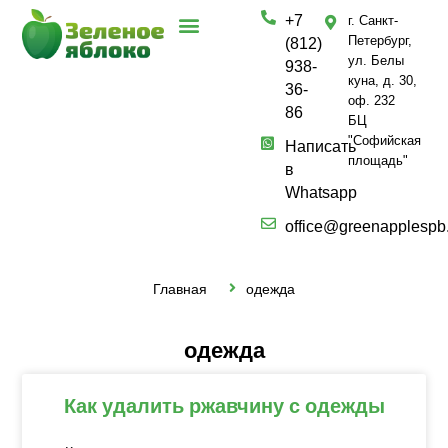
+7
г. Санкт-
Петербург,
(812)
ул. Белы
938-
куна, д. 30,
36-
оф. 232
86
БЦ
"Софийская
Написать
площадь"
в
Whatsapp
office@greenapplespb
Главная
одежда
одежда
Как удалить ржавчину с одежды