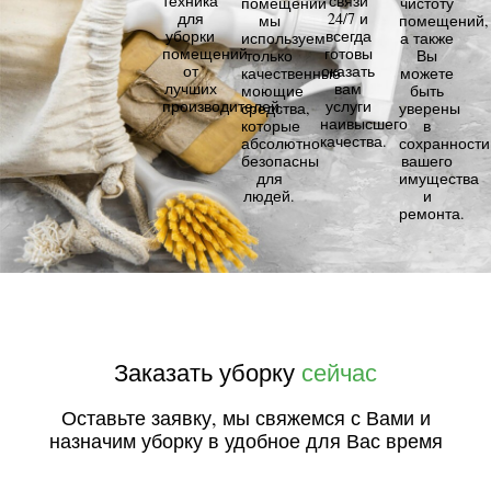
техника
связи
помещений
чистоту
для
24/7 и
мы
помещений,
уборки
всегда
используем
а также
помещений
готовы
только
Вы
от
оказать
качественные
можете
лучших
вам
моющие
быть
производителей.
услуги
средства,
уверены
наивысшего
которые
в
качества.
абсолютно
сохранности
безопасны
вашего
для
имущества
людей.
и
ремонта.
Заказать уборку
сейчас
Оставьте заявку, мы свяжемся с Вами и
назначим уборку в удобное для Вас время