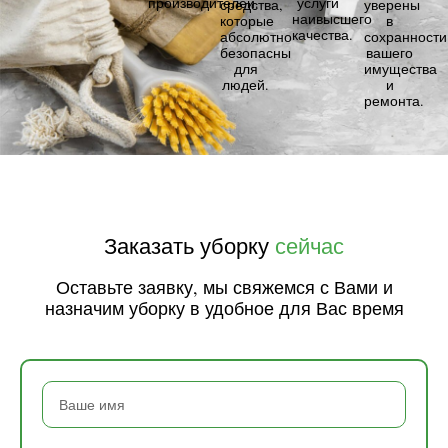
производителей.
услуги
средства,
уверены
наивысшего
которые
в
качества.
абсолютно
сохранности
безопасны
вашего
для
имущества
людей.
и
ремонта.
Заказать уборку
сейчас
Оставьте заявку, мы свяжемся с Вами и
назначим уборку в удобное для Вас время