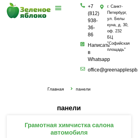
+7
г. Санкт-
Петербург,
(812)
ул. Белы
938-
куна, д. 30,
36-
оф. 232
86
БЦ
"Софийская
Написать
площадь"
в
Whatsapp
office@greenapplespb
Главная
панели
панели
Грамотная химчистка салона
автомобиля