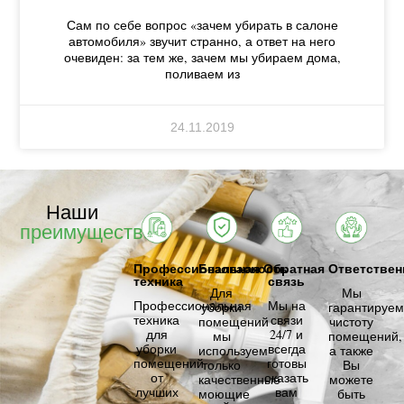
Сам по себе вопрос «зачем убирать в салоне
автомобиля» звучит странно, а ответ на него
очевиден: за тем же, зачем мы убираем дома,
поливаем из
24.11.2019
Наши
преимущества
Профессиональная
Безопасность
Обратная
Ответствен
техника
связь
Для
Мы
Профессиональная
Мы на
уборки
гарантируем
техника
связи
помещений
чистоту
для
24/7 и
мы
помещений,
уборки
всегда
используем
а также
помещений
готовы
только
Вы
от
оказать
качественные
можете
лучших
вам
моющие
быть