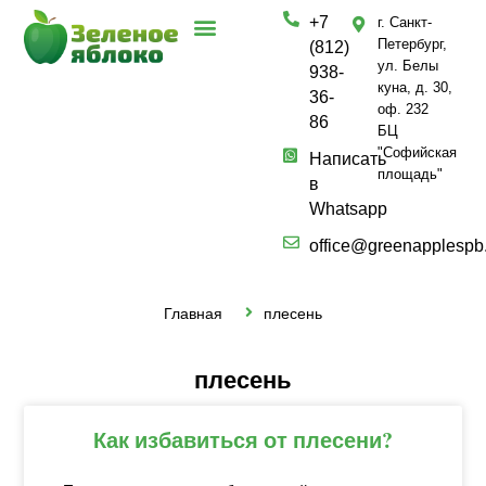
+7
г. Санкт-
Петербург,
(812)
ул. Белы
938-
куна, д. 30,
36-
оф. 232
86
БЦ
"Софийская
Написать
площадь"
в
Whatsapp
office@greenapplespb
Главная
плесень
плесень
Как избавиться от плесени?