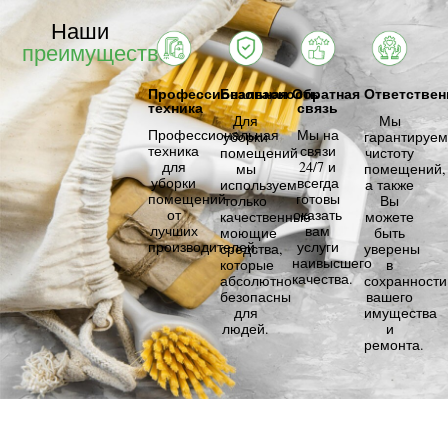
Наши
преимущества
Профессиональная
Безопасность
Обратная
Ответствен
техника
связь
Для
Мы
Профессиональная
Мы на
уборки
гарантируем
техника
связи
помещений
чистоту
для
24/7 и
мы
помещений,
уборки
всегда
используем
а также
помещений
готовы
только
Вы
от
оказать
качественные
можете
лучших
вам
моющие
быть
производителей.
услуги
средства,
уверены
наивысшего
которые
в
качества.
абсолютно
сохранности
безопасны
вашего
для
имущества
людей.
и
ремонта.