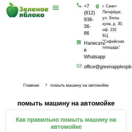
+7
г. Санкт-
Петербург,
(812)
ул. Белы
938-
куна, д. 30,
36-
оф. 232
86
БЦ
"Софийская
Написать
площадь"
в
Whatsapp
office@greenapplespb
Главная
помыть машину на автомойке
помыть машину на автомойке
Как правильно помыть машину на
автомойке