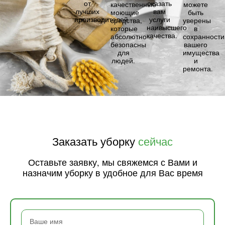
от
оказать
качественные
можете
лучших
вам
моющие
быть
производителей.
услуги
средства,
уверены
наивысшего
которые
в
качества.
абсолютно
сохранности
безопасны
вашего
для
имущества
людей.
и
ремонта.
Заказать уборку
сейчас
Оставьте заявку, мы свяжемся с Вами и
назначим уборку в удобное для Вас время