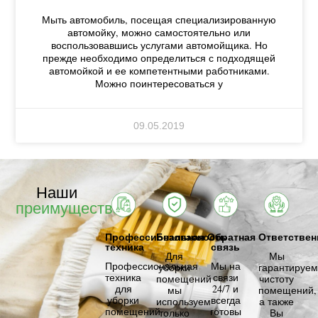
Мыть автомобиль, посещая специализированную
автомойку, можно самостоятельно или
воспользовавшись услугами автомойщика. Но
прежде необходимо определиться с подходящей
автомойкой и ее компетентными работниками.
Можно поинтересоваться у
09.05.2019
Наши
преимущества
Профессиональная
Безопасность
Обратная
Ответствен
техника
связь
Для
Мы
Профессиональная
Мы на
уборки
гарантируем
техника
связи
помещений
чистоту
для
24/7 и
мы
помещений,
уборки
всегда
используем
а также
помещений
готовы
только
Вы