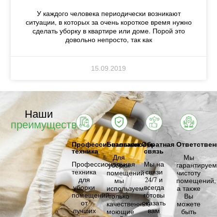
У каждого человека периодически возникают
ситуации, в которых за очень короткое время нужно
сделать уборку в квартире или доме. Порой это
довольно непросто, так как
15.09.2019
Наши
преимущества
Профессиональная
Безопасность
Обратная
Ответствен
техника
связь
Для
Мы
Профессиональная
Мы на
уборки
гарантируем
техника
связи
помещений
чистоту
для
24/7 и
мы
помещений,
уборки
всегда
используем
а также
помещений
готовы
только
Вы
от
оказать
качественные
можете
лучших
вам
моющие
быть