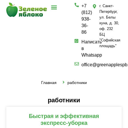
+7
г. Санкт-
Петербург,
(812)
ул. Белы
938-
куна, д. 30,
36-
оф. 232
86
БЦ
"Софийская
Написать
площадь"
в
Whatsapp
office@greenapplespb
Главная
работники
работники
Быстрая и эффективная
экспресс-уборка