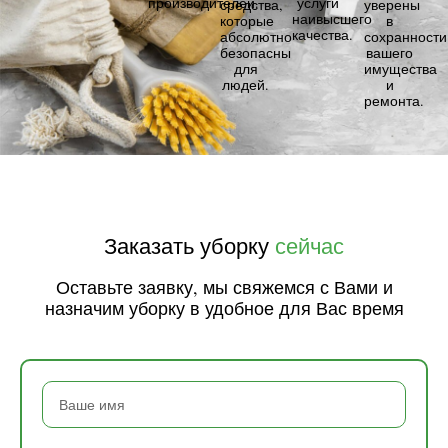
производителей.
услуги
средства,
уверены
наивысшего
которые
в
качества.
абсолютно
сохранности
безопасны
вашего
для
имущества
людей.
и
ремонта.
Заказать уборку
сейчас
Оставьте заявку, мы свяжемся с Вами и
назначим уборку в удобное для Вас время