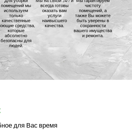
Для уборки
Мы на связи 24/7 и
Мы гарантируем
помещений мы
всегда готовы
чистоту
используем
оказать вам
помещений, а
только
услуги
также Вы можете
качественные
наивысшего
быть уверены в
оющие средства,
качества.
сохранности
которые
вашего имущества
абсолютно
и ремонта.
безопасны для
людей.
с
бное для Вас время