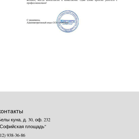
контакты
Белы куна, д. 30, оф. 232
"Софийская площадь"
12) 938-36-86