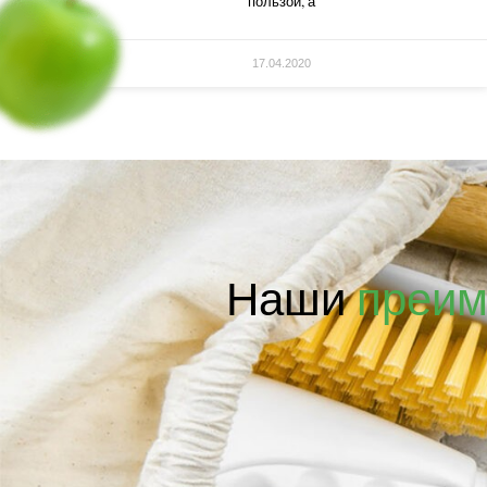
пользой, а
17.04.2020
Наши
преим