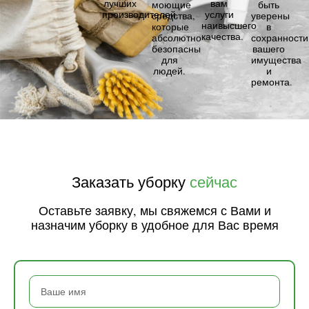
лучших
вам
моющие
быть
производителей.
услуги
средства,
уверены
наивысшего
которые
в
качества.
абсолютно
сохранности
безопасны
вашего
для
имущества
людей.
и
ремонта.
Заказать уборку
сейчас
Оставьте заявку, мы свяжемся с Вами и
назначим уборку в удобное для Вас время