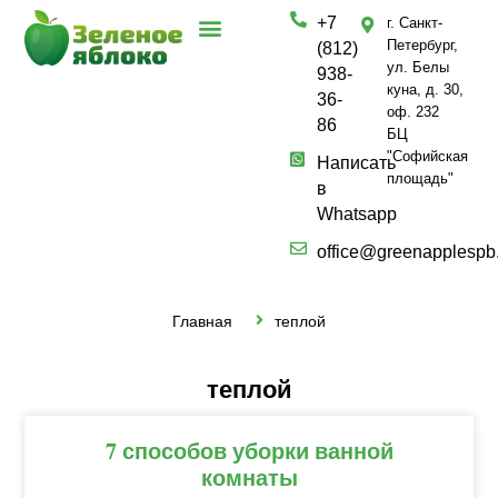
+7
г. Санкт-
Петербург,
(812)
ул. Белы
938-
куна, д. 30,
36-
оф. 232
86
БЦ
"Софийская
Написать
площадь"
в
Whatsapp
office@greenapplespb
Главная
теплой
теплой
7 способов уборки ванной
комнаты