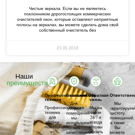
Чистые зеркала. Если вы не являетесь
поклонником дорогостоящих коммерческих
очистителей окон, которые оставляют неприятные
полосы на зеркалах, вы можете сделать дома свой
собственный очиститель без
23.05.2018
Наши
преимущества
Профессиональная
Безопасность
Обратная
Ответствен
техника
связь
Для
Мы
Профессиональная
Мы на
уборки
гарантируем
техника
связи
помещений
чистоту
для
24/7 и
мы
помещений,
уборки
всегда
используем
а также
помещений
готовы
только
Вы
от
оказать
качественные
можете