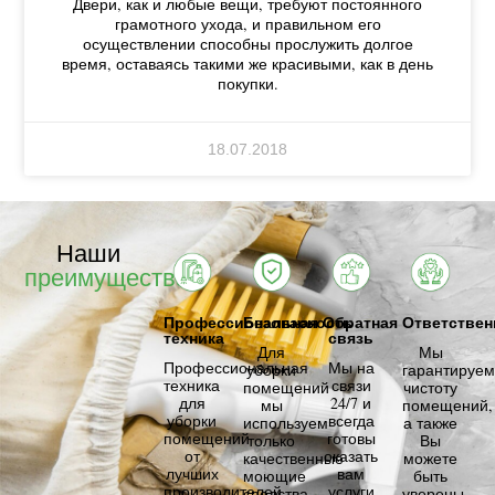
Двери, как и любые вещи, требуют постоянного
грамотного ухода, и правильном его
осуществлении способны прослужить долгое
время, оставаясь такими же красивыми, как в день
покупки.
18.07.2018
Наши
преимущества
Профессиональная
Безопасность
Обратная
Ответствен
техника
связь
Для
Мы
Профессиональная
Мы на
уборки
гарантируем
техника
связи
помещений
чистоту
для
24/7 и
мы
помещений,
уборки
всегда
используем
а также
помещений
готовы
только
Вы
от
оказать
качественные
можете
лучших
вам
моющие
быть
производителей.
услуги
средства,
уверены