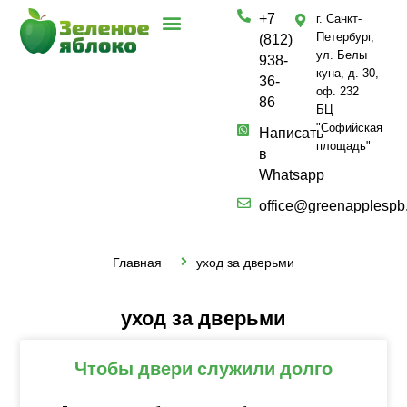
+7
г. Санкт-
Петербург,
(812)
ул. Белы
938-
куна, д. 30,
36-
оф. 232
86
БЦ
"Софийская
Написать
площадь"
в
Whatsapp
office@greenapplespb
Главная
уход за дверьми
уход за дверьми
Чтобы двери служили долго