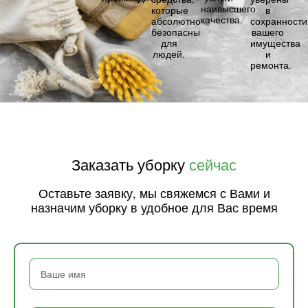
наивысшего
которые
в
качества.
абсолютно
сохранности
безопасны
вашего
для
имущества
людей.
и
ремонта.
Заказать уборку
сейчас
Оставьте заявку, мы свяжемся с Вами и
назначим уборку в удобное для Вас время