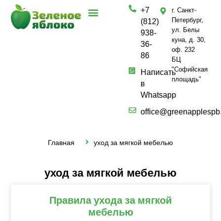
+7
г. Санкт-
Петербург,
(812)
ул. Белы
938-
куна, д. 30,
36-
оф. 232
86
БЦ
"Софийская
Написать
площадь"
в
Whatsapp
office@greenapplespb
Главная
уход за мягкой мебелью
уход за мягкой мебелью
Правила ухода за мягкой
мебелью