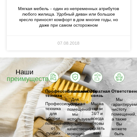
Мягкая мебель – один из непременных атрибутов
любого жилища. Удобный диван или большое
кресло приносят комфорт в дом многие годы, но
даже при самом осторожном
07.08.2018
Наши
преимущества
Профессиональная
Безопасность
Обратная
Ответствен
техника
связь
Для
Мы
Профессиональная
Мы на
уборки
гарантируем
техника
связи
помещений
чистоту
для
24/7 и
мы
помещений,
уборки
всегда
используем
а также
помещений
готовы
только
Вы
от
оказать
качественные
можете
лучших
вам
моющие
быть