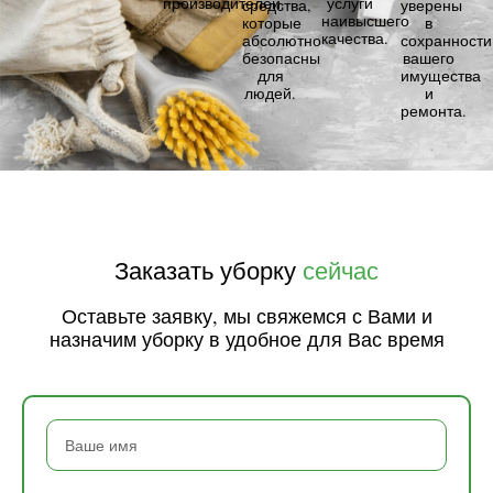
производителей.
услуги
средства,
уверены
наивысшего
которые
в
качества.
абсолютно
сохранности
безопасны
вашего
для
имущества
людей.
и
ремонта.
Заказать уборку
сейчас
Оставьте заявку, мы свяжемся с Вами и
назначим уборку в удобное для Вас время