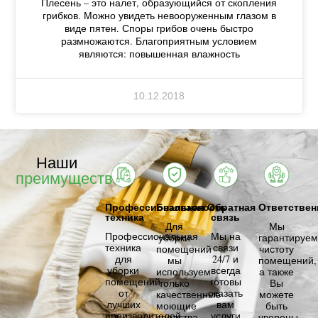
Плесень – это налет, образующийся от скопления
грибков. Можно увидеть невооруженным глазом в
виде пятен. Споры грибов очень быстро
размножаются. Благоприятным условием
являются: повышенная влажность
10.12.2018
Наши
преимущества
Профессиональная
Безопасность
Обратная
Ответствен
техника
связь
Для
Мы
Профессиональная
Мы на
уборки
гарантируем
техника
связи
помещений
чистоту
для
24/7 и
мы
помещений,
уборки
всегда
используем
а также
помещений
готовы
только
Вы
от
оказать
качественные
можете
лучших
вам
моющие
быть
производителей.
услуги
средства,
уверены