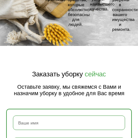
наивысшего
которые
в
качества.
абсолютно
сохранности
безопасны
вашего
для
имущества
людей.
и
ремонта.
Заказать уборку
сейчас
Оставьте заявку, мы свяжемся с Вами и
назначим уборку в удобное для Вас время