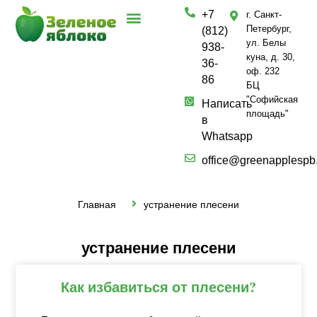
+7
г. Санкт-
О компании
Частным лицам
Полезные услуги
Петербург,
(812)
ул. Белы
938-
куна, д. 30,
36-
оф. 232
86
БЦ
"Софийская
Написать
площадь"
в
Whatsapp
office@greenapplespb
Главная
устранение плесени
устранение плесени
Как избавиться от плесени?