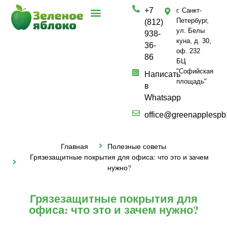
+7
г. Санкт-
Петербург,
(812)
ул. Белы
938-
куна, д. 30,
36-
оф. 232
86
БЦ
"Софийская
Написать
площадь"
в
Whatsapp
office@greenapplespb
Главная
Полезные советы
Грязезащитные покрытия для офиса: что это и зачем
нужно?
Грязезащитные покрытия для
офиса: что это и зачем нужно?