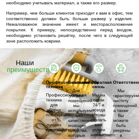
необходимо учитывать материал, а также его размер.
Например, чем больше клиентов приходит к вам в офис, тем
соответственно должен быть больше размер у изделия.
Немаловажное значение имеет и месторасположение
покрытия. К примеру, непосредственно перед входом,
необходимо установить решётку, после чего в следующей
зоне расположить коврики.
Наши
преимущества
Профессиональная
Безопасность
Обратная
Ответствен
техника
связь
Для
Мы
Профессиональная
Мы на
уборки
гарантируем
техника
связи
помещений
чистоту
для
24/7 и
мы
помещений,
уборки
всегда
используем
а также
помещений
готовы
только
Вы
от
оказать
качественные
можете
лучших
вам
моющие
быть
производителей.
услуги
средства,
уверены
наивысшего
которые
в