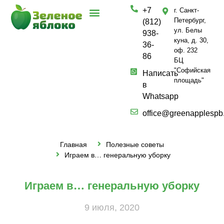
+7
г. Санкт-
Петербург,
(812)
ул. Белы
938-
куна, д. 30,
36-
оф. 232
86
БЦ
"Софийская
Написать
площадь"
в
Whatsapp
office@greenapplespb
Главная
Полезные советы
Играем в… генеральную уборку
Играем в… генеральную уборку
9 июля, 2020