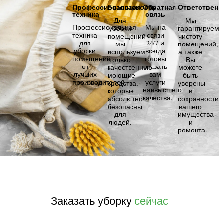
Профессиональная
Безопасность
Обратная
Ответствен
техника
связь
Для
Мы
Профессиональная
Мы на
уборки
гарантируем
техника
связи
помещений
чистоту
для
24/7 и
мы
помещений,
уборки
всегда
используем
а также
помещений
готовы
только
Вы
от
оказать
качественные
можете
лучших
вам
моющие
быть
производителей.
услуги
средства,
уверены
наивысшего
которые
в
качества.
абсолютно
сохранности
безопасны
вашего
для
имущества
людей.
и
ремонта.
Заказать уборку
сейчас