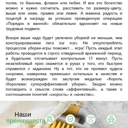
полка, то баночка, флакон или тюбик. И все это богатство
можно и нужно сосчитать, расставить по размеру-цвету,
выше или ниже, правее или левее. А мамина радость и
поцелуй в награду за успешно проведенную операцию
«Порядок в ванной» обязательно вдохновят на новые
трудовые подвиги.
Вскоре ваше чадо будет увлечено уборкой не меньше, чем
конструированием лего star wars. Не злоупотреблять
процессом уборки-игры поможет… игра! Пусть каждый этап
работы проводится в строго отведенный временной период,
а будильник отсчитывает контрольные 15 минут. Пусть
незатейливый приз окажется в руках у того, кто быстрее
справился с заданием. Ну а тот, кто не проявил чудеса
сноровки, наверняка превзошел остальных в качестве и
будет вознагражден по заслугам медалью «Король
(Королева) суперэффективной уборки». Заодно можно
поговорить о смысле слова «эффективный», а также о
соотношении понятий «скорость» и «качество».
Наши
преимущества