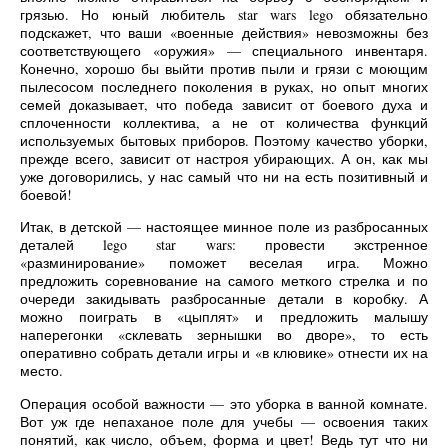
грязью. Но юный любитель star wars lego обязательно
подскажет, что ваши «военные действия» невозможны без
соответствующего «оружия» — специального инвентаря.
Конечно, хорошо бы выйти против пыли и грязи с моющим
пылесосом последнего поколения в руках, но опыт многих
семей доказывает, что победа зависит от боевого духа и
сплоченности коллектива, а не от количества функций
используемых бытовых приборов. Поэтому качество уборки,
прежде всего, зависит от настроя убирающих. А он, как мы
уже договорились, у нас самый что ни на есть позитивный и
боевой!
Итак, в детской — настоящее минное поле из разбросанных
деталей lego star wars: провести экстренное
«разминирование» поможет веселая игра. Можно
предложить соревнование на самого меткого стрелка и по
очереди закидывать разбросанные детали в коробку. А
можно поиграть в «цыплят» и предложить малышу
наперегонки «склевать зернышки во дворе», то есть
оперативно собрать детали игры и «в клювике» отнести их на
место.
Операция особой важности — это уборка в ванной комнате.
Вот уж где непаханое поле для учебы — освоения таких
понятий, как число, объем, форма и цвет! Ведь тут что ни