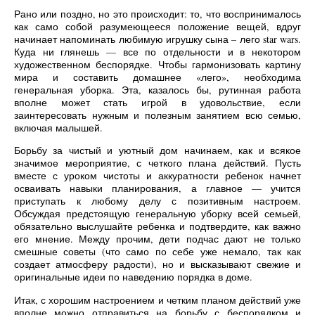
Рано или поздно, но это происходит: то, что воспринималось
как само собой разумеющееся положение вещей, вдруг
начинает напоминать любимую игрушку сына – лего star wars.
Куда ни глянешь — все по отдельности и в некотором
художественном беспорядке. Чтобы гармонизовать картину
мира и составить домашнее «лего», необходима
генеральная уборка. Эта, казалось бы, рутинная работа
вполне может стать игрой в удовольствие, если
заинтересовать нужным и полезным занятием всю семью,
включая малышей.
Борьбу за чистый и уютный дом начинаем, как и всякое
значимое мероприятие, с четкого плана действий. Пусть
вместе с уроком чистоты и аккуратности ребенок начнет
осваивать навыки планирования, а главное — учится
приступать к любому делу с позитивным настроем.
Обсуждая предстоящую генеральную уборку всей семьей,
обязательно выслушайте ребенка и подтвердите, как важно
его мнение. Между прочим, дети подчас дают не только
смешные советы (что само по себе уже немало, так как
создает атмосферу радости), но и высказывают свежие и
оригинальные идеи по наведению порядка в доме.
Итак, с хорошим настроением и четким планом действий уже
вполне можно отправиться на борьбу с беспорядком и