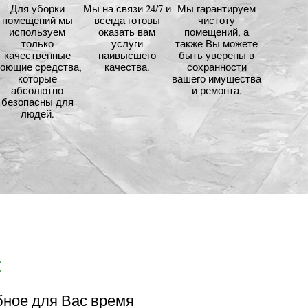
Для уборки
Мы на связи 24/7 и
Мы гарантируем
помещений мы
всегда готовы
чистоту
используем
оказать вам
помещений, а
только
услуги
также Вы можете
качественные
наивысшего
быть уверены в
оющие средства,
качества.
сохранности
которые
вашего имущества
абсолютно
и ремонта.
безопасны для
людей.
с
бное для Вас время