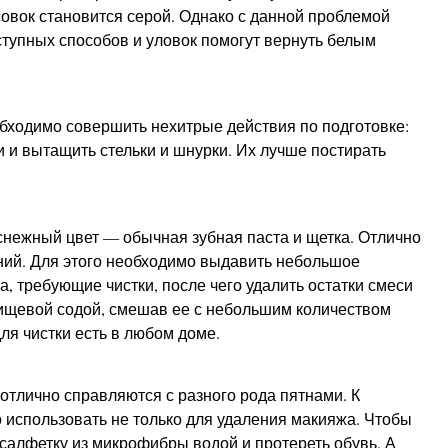
совок становится серой. Однако с данной проблемой
ступных способов и уловок помогут вернуть белым
обходимо совершить нехитрые действия по подготовке:
 и вытащить стельки и шнурки. Их лучше постирать
нежный цвет — обычная зубная паста и щетка. Отлично
ений. Для этого необходимо выдавить небольшое
а, требующие чистки, после чего удалить остатки смеси
пищевой содой, смешав ее с небольшим количеством
ля чистки есть в любом доме.
отлично справляются с разного рода пятнами. К
 использовать не только для удаления макияжа. Чтобы
 салфетку из микрофибры водой и протереть обувь. А