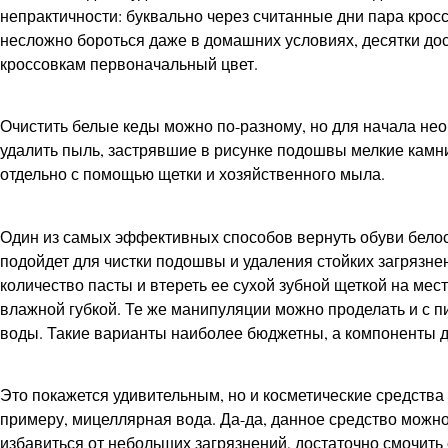
непрактичности: буквально через считанные дни пара крос
несложно бороться даже в домашних условиях, десятки до
кроссовкам первоначальный цвет.
Очистить белые кеды можно по-разному, но для начала не
удалить пыль, застрявшие в рисунке подошвы мелкие камни
отдельно с помощью щетки и хозяйственного мыла.
Один из самых эффективных способов вернуть обуви белос
подойдет для чистки подошвы и удаления стойких загрязн
количество пасты и втереть ее сухой зубной щеткой на мест
влажной губкой. Те же манипуляции можно проделать и с 
воды. Такие варианты наиболее бюджетны, а компоненты д
Это покажется удивительным, но и косметические средства 
примеру, мицеллярная вода. Да-да, данное средство можно
избавиться от небольших загрязнений, достаточно смочить