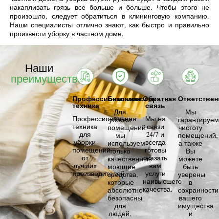
накапливать грязь все больше и больше. Чтобы этого не
произошло, следует обратиться в клининговую компанию.
Наши специалисты отлично знают, как быстро и правильно
произвести уборку в частном доме.
Наши
преимущества
Профессиональная
Безопасность
Обратная
Ответствен
техника
связь
Для
Мы
Профессиональная
Мы на
уборки
гарантируем
техника
связи
помещений
чистоту
для
24/7 и
мы
помещений,
уборки
всегда
используем
а также
помещений
готовы
только
Вы
от
оказать
качественные
можете
лучших
вам
моющие
быть
производителей.
услуги
средства,
уверены
наивысшего
которые
в
качества.
абсолютно
сохранности
безопасны
вашего
для
имущества
людей.
и