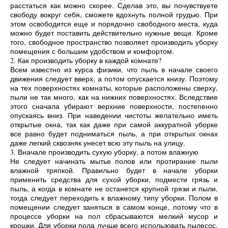
расстаться как можно скорее. Сделав это, вы почувствуете
свободу вокруг себя, сможете вдохнуть полной грудью. При
этом освободится еще и порядочно свободного места, куда
можно будет поставить действительно нужные вещи. Кроме
того, свободное пространство позволяет производить уборку
помещения с большим удобством и комфортом.
2. Как производить уборку в каждой комнате?
Всем известно из курса физики, что пыль в начале своего
движения следует вверх, а потом опускается книзу. Поэтому
на тех поверхностях комнаты, которые расположены сверху,
пыли не так много, как на нижних поверхностях. Вследствие
этого сначала убирают верхние поверхности, постепенно
опускаясь вниз. При наведении чистоты желательно иметь
открытые окна, так как даже при самой аккуратной уборке
все равно будет подниматься пыль, а при открытых окнах
даже легкий сквозняк унесет всю эту пыль на улицу.
3. Вначале производить сухую уборку, а потом влажную
Не следует начинать мытье полов или протирание пыли
влажной тряпкой. Правильно будет в начале уборки
применить средства для сухой уборки, подмести грязь и
пыль, а когда в комнате не останется крупной грязи и пыли,
тогда следует переходить к влажному типу уборки. Полом в
помещении следует заняться в самом конце, потому что в
процессе уборки на пол сбрасываются мелкий мусор и
крошки. Для уборки пола лучше всего использовать пылесос,