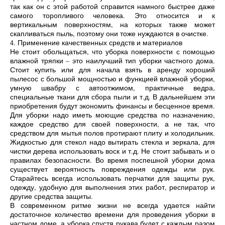
так как он с этой работой справится намного быстрее даже
самого торопливого человека. Это относится и к
вертикальным поверхностям, на которых также может
скапливаться пыль, поэтому они тоже нуждаются в очистке.
4. Применение качественных средств и материалов
Не стоит обольщаться, что уборка поверхности с помощью
влажной тряпки – это наилучший тип уборки частного дома.
Стоит купить или для начала взять в аренду хороший
пылесос с большой мощностью и функцией влажной уборки,
умную швабру с автоотжимом, практичные ведра,
специальные ткани для сбора пыли и т.д. В дальнейшем эти
приобретения будут экономить финансы и бесценное время.
Для уборки надо иметь моющие средства по назначению,
каждое средство для своей поверхности, а не так, что
средством для мытья полов протирают плиту и холодильник.
Жидкостью для стекол надо вытирать стекла и зеркала, для
чистки дерева использовать воск и т.д. Не стоит забывать и о
правилах безопасности. Во время поспешной уборки дома
существует вероятность повреждения одежды или рук.
Старайтесь всегда использовать перчатки для защиты рук,
одежду, удобную для выполнения этих работ, респиратор и
другие средства защиты.
В современном ритме жизни не всегда удается найти
достаточное количество времени для проведения уборки в
частном доме, а уборка спустя рукава будет с каждым разом