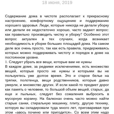
18 июня, 2019
Содержание дома в чистоте располагает к прекрасному
настроению, комфортному ощущению и поддержанию
хорошего здоровья. Люди, которые никогда не делали уборку
или делали ее недостаточно хорошо, часто задают вопрос:
как правильно производить чистку и уборку? Особенно этот
вопрос актуален в тех случаях, когда возникает
необходимость в уборке больших площадей дома. На самом
деле все очень просто, так как есть правила, придерживаясь
которых можно поддерживать чистоту и порядок в доме на
постоянном уровне.
1. Следует убрать все вещи, которые вам не нужны
В каждом доме, за редкими исключениями, есть множество
вещей, которые просто не нужны и которыми вы не
пользуетесь уже долгое время. Это и старое белье на
тряпки, полотенца, вещи родственников, которые давно
умерли, и множество других. И если какой-то предмет дорог
как память о человеке, то большой объем вещей, старых, да
еще и пыльных, следует без сожаления выбросить в
мусорную корзину. На балконах очень часто можно найти
старые санки, стиральную машинку, плиту, другую технику,
которую вы складировали туда много лет, приговаривая при
этом «авось починю или пригодится». Со всем этим надо