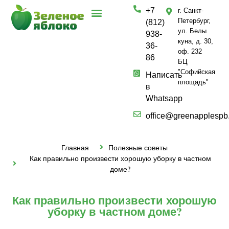
+7
г. Санкт-
Петербург,
(812)
ул. Белы
938-
куна, д. 30,
36-
оф. 232
86
БЦ
"Софийская
Написать
площадь"
в
Whatsapp
office@greenapplespb
Главная
Полезные советы
Как правильно произвести хорошую уборку в частном
доме?
Как правильно произвести хорошую
уборку в частном доме?