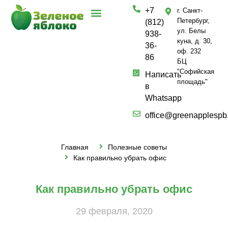
+7
г. Санкт-
Петербург,
(812)
ул. Белы
938-
куна, д. 30,
36-
оф. 232
86
БЦ
"Софийская
Написать
площадь"
в
Whatsapp
office@greenapplespb
Главная
Полезные советы
Как правильно убрать офис
Как правильно убрать офис
29 февраля, 2020