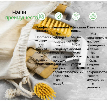
Наши
преимущества
Профессиональная
Безопасность
Обратная
Ответствен
техника
связь
Для
Мы
Профессиональная
Мы на
уборки
гарантируем
техника
связи
помещений
чистоту
для
24/7 и
мы
помещений,
уборки
всегда
используем
а также
помещений
готовы
только
Вы
от
оказать
качественные
можете
лучших
вам
моющие
быть
производителей.
услуги
средства,
уверены
наивысшего
которые
в
качества.
абсолютно
сохранности
безопасны
вашего
для
имущества
людей.
и
ремонта.