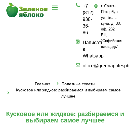
+7
г. Санкт-
О компании
Частным лицам
Полезные услуги
Петербург,
(812)
ул. Белы
938-
куна, д. 30,
36-
оф. 232
86
БЦ
"Софийская
Написать
площадь"
в
Whatsapp
office@greenapplespb
Главная
Полезные советы
Кусковое или жидкое: разбираемся и выбираем самое
лучшее
Кусковое или жидкое: разбираемся и
выбираем самое лучшее