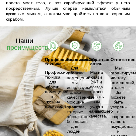
просто моет тело, а вот скрабирующий эффект у него
посредственный. Лучше сперва намылиться обычным
кусковым мылом, а потом уже пройтись по коже хорошим
скрабом.
Наши
преимущества
Профессиональная
Безопасность
Обратная
Ответствен
техника
связь
Для
Мы
Профессиональная
Мы на
уборки
гарантируем
техника
связи
помещений
чистоту
для
24/7 и
мы
помещений,
уборки
всегда
используем
а также
помещений
готовы
только
Вы
от
оказать
качественные
можете
лучших
вам
моющие
быть
производителей.
услуги
средства,
уверены
наивысшего
которые
в
качества.
абсолютно
сохранности
безопасны
вашего
для
имущества
людей.
и
ремонта.