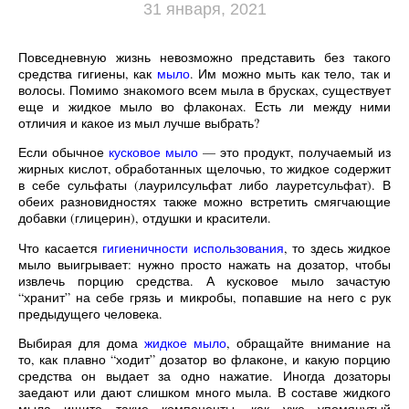
31 января, 2021
Повседневную жизнь невозможно представить без такого
средства гигиены, как
мыло
. Им можно мыть как тело, так и
волосы. Помимо знакомого всем мыла в брусках, существует
еще и жидкое мыло во флаконах. Есть ли между ними
отличия и какое из мыл лучше выбрать?
Если обычное
кусковое мыло
— это продукт, получаемый из
жирных кислот, обработанных щелочью, то жидкое содержит
в себе сульфаты (лаурилсульфат либо лауретсульфат). В
обеих разновидностях также можно встретить смягчающие
добавки (глицерин), отдушки и красители.
Что касается
гигиеничности использования
, то здесь жидкое
мыло выигрывает: нужно просто нажать на дозатор, чтобы
извлечь порцию средства. А кусковое мыло зачастую
“хранит” на себе грязь и микробы, попавшие на него с рук
предыдущего человека.
Выбирая для дома
жидкое мыло
, обращайте внимание на
то, как плавно “ходит” дозатор во флаконе, и какую порцию
средства он выдает за одно нажатие. Иногда дозаторы
заедают или дают слишком много мыла. В составе жидкого
мыла ищите такие компоненты, как уже упомянутый