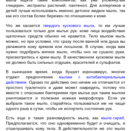
глицерин, экстракты растений, пантенол. Для аллергиков и
детей лучше использовать именно детское жидкое мыло, так
как его состав более бережен по отношению к коже.
Что же касается
твердого кускового мыла
, то им лучше
пользоваться только для мытья рук: коже лица воздействие
щелочных средств обычно не нравится. Тело мылом мыть
можно, но при условии, что сразу после ванной или душа вы
увлажните кожу кремом или лосьоном. В случае, когда вам
нужно подобрать мягкое мыло, чтобы оно не сушило руки,
присмотритесь к крем-мылу. В качественном кусковом мыле
не должно быть сильных отдушек, красителей и сульфатов.
В нынешнее время, когда бушует коронавирус, многие
отдают предпочтение
мылам с антибактериальным
действием
. Однако по действию оно ничем не отличается от
простого туалетного и даже может навредить, потому что
вместе с опасными бактериями при мытье рук таким мылом
уничтожается и полезная кожная микрофлора. Если уж
выбрали такое мыло, старайтесь пользоваться им не чаще
одного раза в сутки, чтобы не испортить состояние рук.
Есть еще и такая разновидность мыла, как
мыло-скраб
.
Предполагается, что оно одновременно будет и очищать, и
отшелушивать кожу тела. В действительности же это мыло