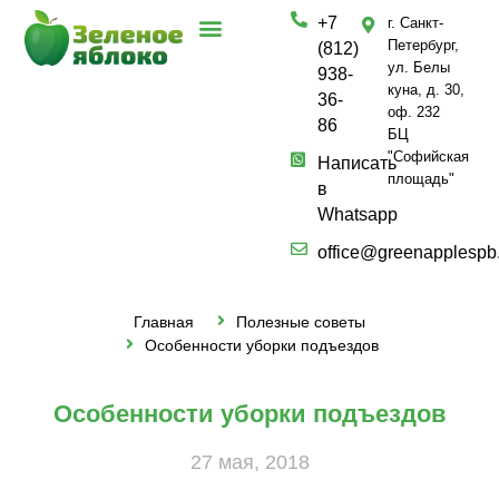
+7
г. Санкт-
Петербург,
(812)
ул. Белы
938-
куна, д. 30,
36-
оф. 232
86
БЦ
"Софийская
Написать
площадь"
в
Whatsapp
office@greenapplespb
Главная
Полезные советы
Особенности уборки подъездов
Особенности уборки подъездов
27 мая, 2018