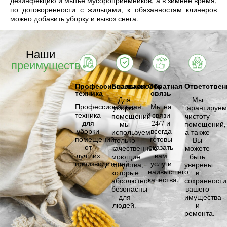
дезинфекцию и мытье мусороприемников, а в зимнее время,
по договоренности с жильцами, к обязанностям клинеров
можно добавить уборку и вывоз снега.
Наши
преимущества
Профессиональная
Безопасность
Обратная
Ответствен
техника
связь
Для
Мы
Профессиональная
Мы на
уборки
гарантируем
техника
связи
помещений
чистоту
для
24/7 и
мы
помещений,
уборки
всегда
используем
а также
помещений
готовы
только
Вы
от
оказать
качественные
можете
лучших
вам
моющие
быть
производителей.
услуги
средства,
уверены
наивысшего
которые
в
качества.
абсолютно
сохранности
безопасны
вашего
для
имущества
людей.
и
ремонта.