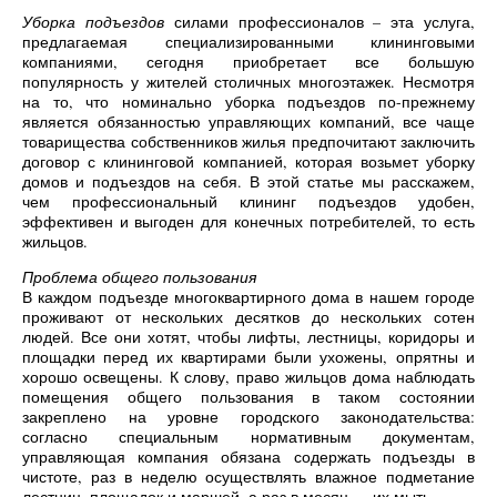
Уборка подъездов
силами профессионалов – эта услуга,
предлагаемая специализированными клининговыми
компаниями, сегодня приобретает все большую
популярность у жителей столичных многоэтажек. Несмотря
на то, что номинально уборка подъездов по-прежнему
является обязанностью управляющих компаний, все чаще
товарищества собственников жилья предпочитают заключить
договор с клининговой компанией, которая возьмет уборку
домов и подъездов на себя. В этой статье мы расскажем,
чем профессиональный клининг подъездов удобен,
эффективен и выгоден для конечных потребителей, то есть
жильцов.
Проблема общего пользования
В каждом подъезде многоквартирного дома в нашем городе
проживают от нескольких десятков до нескольких сотен
людей. Все они хотят, чтобы лифты, лестницы, коридоры и
площадки перед их квартирами были ухожены, опрятны и
хорошо освещены. К слову, право жильцов дома наблюдать
помещения общего пользования в таком состоянии
закреплено на уровне городского законодательства:
согласно специальным нормативным документам,
управляющая компания обязана содержать подъезды в
чистоте, раз в неделю осуществлять влажное подметание
лестниц, площадок и маршей, а раз в месяц — их мыть.