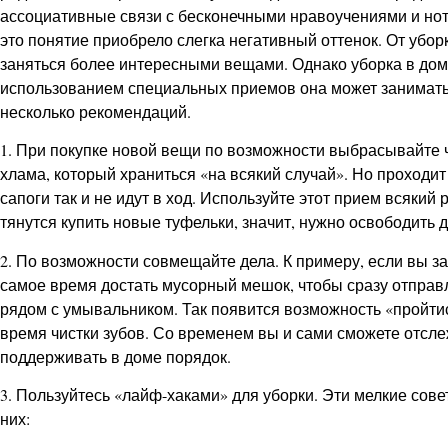
ассоциативные связи с бесконечными нравоучениями и нотац
это понятие приобрело слегка негативный оттенок. От убор
заняться более интересными вещами. Однако уборка в доме
использованием специальных приемов она может занимать н
несколько рекомендаций.
1. При покупке новой вещи по возможности выбрасывайте ч
хлама, который храниться «на всякий случай». Но проходит
сапоги так и не идут в ход. Используйте этот прием всякий 
тянутся купить новые туфельки, значит, нужно освободить д
2. По возможности совмещайте дела. К примеру, если вы з
самое время достать мусорный мешок, чтобы сразу отправл
рядом с умывальником. Так появится возможность «пройтис
время чистки зубов. Со временем вы и сами сможете отсл
поддерживать в доме порядок.
3. Пользуйтесь «лайф-хаками» для уборки. Эти мелкие сов
них: