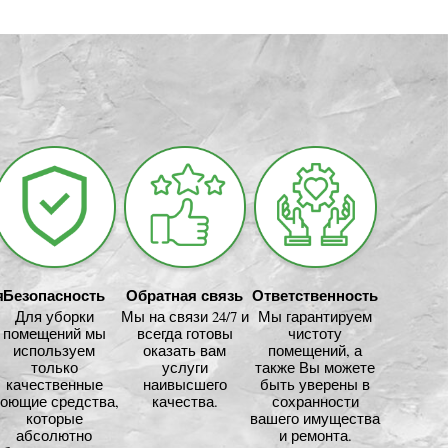
я
Безопасность
Обратная связь
Ответственность
Для уборки
Мы на связи 24/7 и
Мы гарантируем
помещений мы
всегда готовы
чистоту
используем
оказать вам
помещений, а
только
услуги
также Вы можете
качественные
наивысшего
быть уверены в
оющие средства,
качества.
сохранности
которые
вашего имущества
абсолютно
и ремонта.