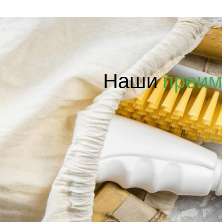
Наши
преим