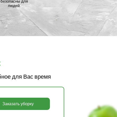
безопасны для
людей.
с
бное для Вас время
Заказать уборку