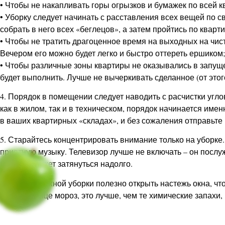
• Чтобы не накапливать горы огрызков и бумажек по всей к
• Уборку следует начинать с расставления всех вещей по с
собрать в него всех «беглецов», а затем пройтись по кварт
• Чтобы не тратить драгоценное время на выходных на чист
Вечером его можно будет легко и быстро оттереть ершиком;
• Чтобы различные зоны квартиры не оказывались в запуще
будет выполнить. Лучше не вычеркивать сделанное (от этог
4. Порядок в помещении следует наводить с расчистки угл
как в жилом, так и в техническом, порядок начинается имен
в ваших квартирных «складах», и без сожаления отправьте 
5. Старайтесь концентрировать внимание только на уборке.
приятную музыку. Телевизор лучше не включать – он посл
порядка может затянуться надолго.
6. После влажной уборки полезно открыть настежь окна, чт
если на улице мороз, это лучше, чем те химические запахи