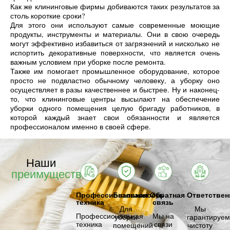
Как же клининговые фирмы добиваются таких результатов за
столь короткие сроки?
Для этого они используют самые современные моющие
продукты, инструменты и материалы. Они в свою очередь
могут эффективно избавиться от загрязнений и нисколько не
испортить декоративные поверхности, что является очень
важным условием при уборке после ремонта.
Также им помогает промышленное оборудование, которое
просто не подвластно обычному человеку, а уборку оно
осуществляет в разы качественнее и быстрее. Ну и наконец-
то, что клининговые центры высылают на обеспечение
уборки одного помещения целую бригаду работников, в
которой каждый знает свои обязанности и является
профессионалом именно в своей сфере.
Наши
преимущества
Профессиональная
Безопасность
Обратная
Ответствен
техника
связь
Для
Мы
Профессиональная
Мы на
уборки
гарантируем
техника
связи
помещений
чистоту