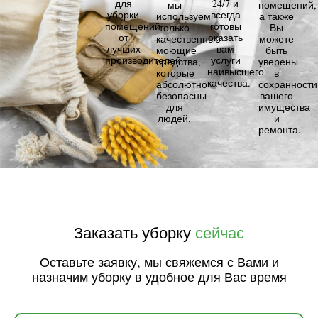
для
24/7 и
мы
помещений,
уборки
всегда
используем
а также
помещений
готовы
только
Вы
от
оказать
качественные
можете
лучших
вам
моющие
быть
производителей.
услуги
средства,
уверены
наивысшего
которые
в
качества.
абсолютно
сохранности
безопасны
вашего
для
имущества
людей.
и
ремонта.
Заказать уборку
сейчас
Оставьте заявку, мы свяжемся с Вами и
назначим уборку в удобное для Вас время