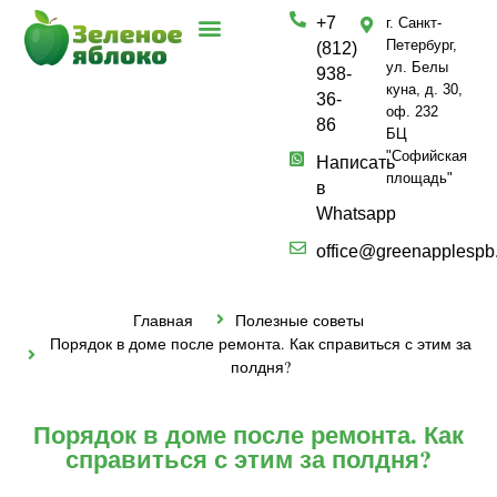
+7
г. Санкт-
Петербург,
(812)
ул. Белы
938-
куна, д. 30,
36-
оф. 232
86
БЦ
"Софийская
Написать
площадь"
в
Whatsapp
office@greenapplespb
Главная
Полезные советы
Порядок в доме после ремонта. Как справиться с этим за
полдня?
Порядок в доме после ремонта. Как
справиться с этим за полдня?