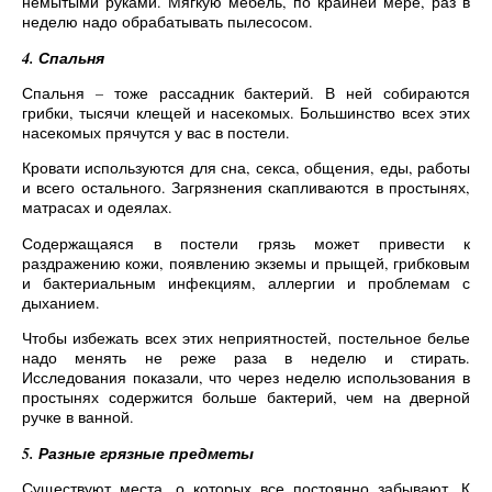
немытыми руками. Мягкую мебель, по крайней мере, раз в
неделю надо обрабатывать пылесосом.
4. Спальня
Спальня – тоже рассадник бактерий. В ней собираются
грибки, тысячи клещей и насекомых. Большинство всех этих
насекомых прячутся у вас в постели.
Кровати используются для сна, секса, общения, еды, работы
и всего остального. Загрязнения скапливаются в простынях,
матрасах и одеялах.
Содержащаяся в постели грязь может привести к
раздражению кожи, появлению экземы и прыщей, грибковым
и бактериальным инфекциям, аллергии и проблемам с
дыханием.
Чтобы избежать всех этих неприятностей, постельное белье
надо менять не реже раза в неделю и стирать.
Исследования показали, что через неделю использования в
простынях содержится больше бактерий, чем на дверной
ручке в ванной.
5. Разные грязные предметы
Существуют места, о которых все постоянно забывают. К