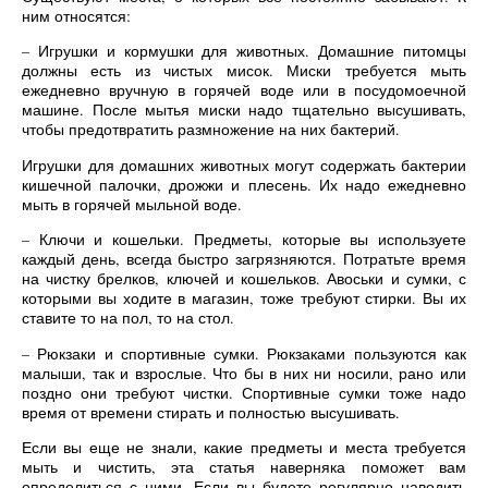
ним относятся:
– Игрушки и кормушки для животных. Домашние питомцы
должны есть из чистых мисок. Миски требуется мыть
ежедневно вручную в горячей воде или в посудомоечной
машине. После мытья миски надо тщательно высушивать,
чтобы предотвратить размножение на них бактерий.
Игрушки для домашних животных могут содержать бактерии
кишечной палочки, дрожжи и плесень. Их надо ежедневно
мыть в горячей мыльной воде.
– Ключи и кошельки. Предметы, которые вы используете
каждый день, всегда быстро загрязняются. Потратьте время
на чистку брелков, ключей и кошельков. Авоськи и сумки, с
которыми вы ходите в магазин, тоже требуют стирки. Вы их
ставите то на пол, то на стол.
– Рюкзаки и спортивные сумки. Рюкзаками пользуются как
малыши, так и взрослые. Что бы в них ни носили, рано или
поздно они требуют чистки. Спортивные сумки тоже надо
время от времени стирать и полностью высушивать.
Если вы еще не знали, какие предметы и места требуется
мыть и чистить, эта статья наверняка поможет вам
определиться с ними. Если вы будете регулярно наводить