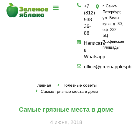
+7
г. Санкт-
Петербург,
(812)
ул. Белы
938-
куна, д. 30,
36-
оф. 232
86
БЦ
"Софийская
Написать
площадь"
в
Whatsapp
office@greenapplespb
Главная
Полезные советы
Самые грязные места в доме
Самые грязные места в доме
4 июня, 2018