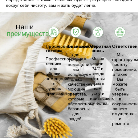
вокруг себя чистоту, вам и жить будет легче.
Наши
преимущества
Профессиональная
Безопасность
Обратная
Ответствен
техника
связь
Для
Мы
Профессиональная
Мы на
уборки
гарантируем
техника
связи
помещений
чистоту
для
24/7 и
мы
помещений,
уборки
всегда
используем
а также
помещений
готовы
только
Вы
от
оказать
качественные
можете
лучших
вам
моющие
быть
производителей.
услуги
средства,
уверены
наивысшего
которые
в
качества.
абсолютно
сохранности
безопасны
вашего
для
имущества
людей.
и
ремонта.