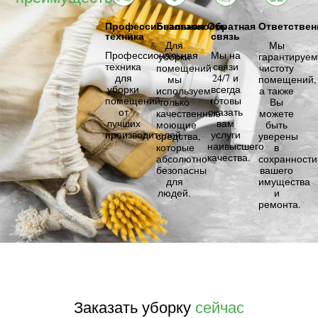
Профессиональная
Безопасность
Обратная
Ответствен
техника
связь
Для
Мы
Профессиональная
Мы на
уборки
гарантируем
техника
связи
помещений
чистоту
для
24/7 и
мы
помещений,
уборки
всегда
используем
а также
помещений
готовы
только
Вы
от
оказать
качественные
можете
лучших
вам
моющие
быть
производителей.
услуги
средства,
уверены
наивысшего
которые
в
качества.
абсолютно
сохранности
безопасны
вашего
для
имущества
людей.
и
ремонта.
Заказать уборку
сейчас