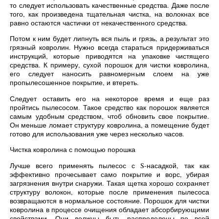
то следует использовать качественные средства. Даже после
того, как произведена тщательная чистка, на волокнах все
равно остаются частички от некачественного средства.
Потом к ним будет липнуть вся пыль и грязь, а результат это
грязный ковролин. Нужно всегда стараться придерживаться
инструкций, которые приводятся на упаковке чистящего
средства. К примеру, сухой порошок для чистки ковролина,
его следует наносить равномерным слоем на уже
пропылесошенное покрытие, и втереть.
Следует оставить его на некоторое время и еще раз
пройтись пылесосом. Такое средство как порошок является
самым удобным средством, чтоб обновить свое покрытие.
Он меньше ломает структуру ковролина, а помещение будет
готово для использования уже через несколько часов.
Чистка ковролина с помощью порошка
Лучше всего применять пылесос с S-насадкой, так как
эффективно прочесывает само покрытие и ворс, убирая
загрязнения внутри снаружи. Такая щетка хорошо сохраняет
структуру волокон, которые после применения пылесоса
возвращаются в нормальное состояние. Порошок для чистки
ковролина в процессе очищения обладает абсорбирующими
свойствами. Они должны быть распределены по всей