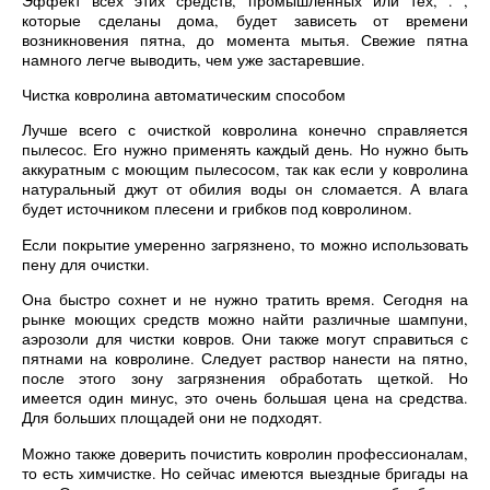
Эффект всех этих средств, промышленных или тех, . ,
которые сделаны дома, будет зависеть от времени
возникновения пятна, до момента мытья. Свежие пятна
намного легче выводить, чем уже застаревшие.
Чистка ковролина автоматическим способом
Лучше всего с очисткой ковролина конечно справляется
пылесос. Его нужно применять каждый день. Но нужно быть
аккуратным с моющим пылесосом, так как если у ковролина
натуральный джут от обилия воды он сломается. А влага
будет источником плесени и грибков под ковролином.
Если покрытие умеренно загрязнено, то можно использовать
пену для очистки.
Она быстро сохнет и не нужно тратить время. Сегодня на
рынке моющих средств можно найти различные шампуни,
аэрозоли для чистки ковров. Они также могут справиться с
пятнами на ковролине. Следует раствор нанести на пятно,
после этого зону загрязнения обработать щеткой. Но
имеется один минус, это очень большая цена на средства.
Для больших площадей они не подходят.
Можно также доверить почистить ковролин профессионалам,
то есть химчистке. Но сейчас имеются выездные бригады на