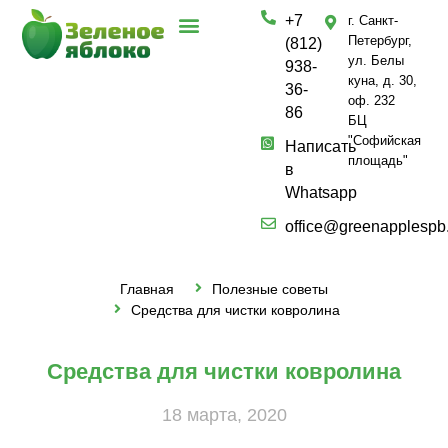
+7
г. Санкт-
Петербург,
(812)
ул. Белы
938-
куна, д. 30,
36-
оф. 232
86
БЦ
"Софийская
Написать
площадь"
в
Whatsapp
office@greenapplespb
Главная
Полезные советы
Средства для чистки ковролина
Средства для чистки ковролина
18 марта, 2020