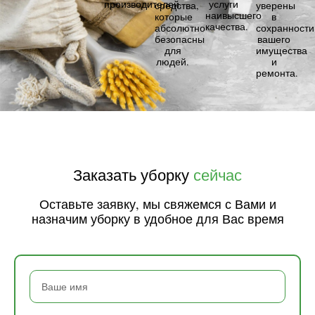
производителей.
услуги
средства,
уверены
наивысшего
которые
в
качества.
абсолютно
сохранности
безопасны
вашего
для
имущества
людей.
и
ремонта.
Заказать уборку
сейчас
Оставьте заявку, мы свяжемся с Вами и
назначим уборку в удобное для Вас время