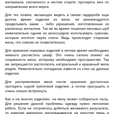
материала, смоченного в чистом спирте, протереть мех по
направлению всего ворса.
Для тех хозяек, желающих видеть в своем гардеробе еще
долгое время изделия из меха, не рекомендуется
приделывать какие – либо украшения, изготовленные из
различных металлов. Так же во время ношения меховых шуб
нежелательно одним из аксессуаров использовать сумочки,
которые носятся через плечо. Ведь происходит стирание
меха, что совсем не позволительно.
Для хранения норковых изделий в летнее время необходимо
немного расчистить шкаф. Это очень сильно влияет на
сохранность меха, которому необходимо пространство. Так
же запрещается располагать натуральный и крашеный меха
рядом. Нежелательно попадание извести со стен на данные
изделия.
Для распрямления меха после хранения достаточно
протереть сырой тряпочкой изделия, а потом просушить и
очень сильно встряхнуть.
Как и на многих изделиях, на меху может собираться пыль.
Для решения данной проблемы одежду нужно легонечко
взбить. Если не получилось добиться желаемого результата,
то изделие аккуратно раскладывается на простую ткань и