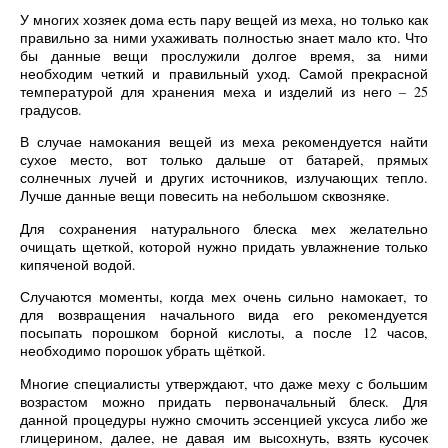
У многих хозяек дома есть пару вещей из меха, но только как
правильно за ними ухаживать полностью знает мало кто. Что
бы данные вещи прослужили долгое время, за ними
необходим четкий и правильный уход. Самой прекрасной
температурой для хранения меха и изделий из него – 25
градусов.
В случае намокания вещей из меха рекомендуется найти
сухое место, вот только дальше от батарей, прямых
солнечных лучей и других источников, излучающих тепло.
Лучше данные вещи повесить на небольшом сквозняке.
Для сохранения натурального блеска мех желательно
очищать щеткой, которой нужно придать увлажнение только
кипяченой водой.
Случаются моменты, когда мех очень сильно намокает, то
для возвращения начального вида его рекомендуется
посыпать порошком борной кислоты, а после 12 часов,
необходимо порошок убрать щёткой.
Многие специалисты утверждают, что даже меху с большим
возрастом можно придать первоначальный блеск. Для
данной процедуры нужно смочить эссенцией уксуса либо же
глицерином, далее, не давая им высохнуть, взять кусочек