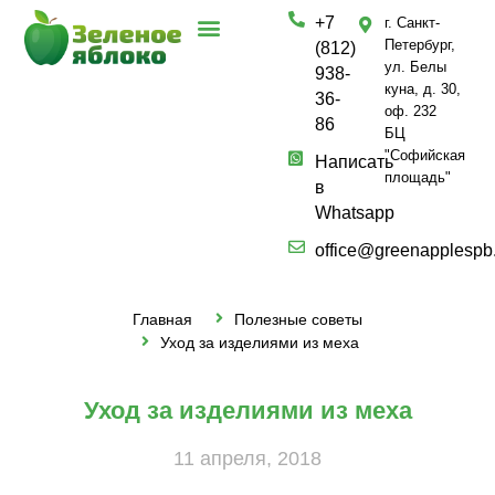
+7
г. Санкт-
О компании
Частным лицам
Полезные услуги
Петербург,
(812)
ул. Белы
938-
куна, д. 30,
36-
оф. 232
86
БЦ
"Софийская
Написать
площадь"
в
Whatsapp
office@greenapplespb
Главная
Полезные советы
Уход за изделиями из меха
Уход за изделиями из меха
11 апреля, 2018