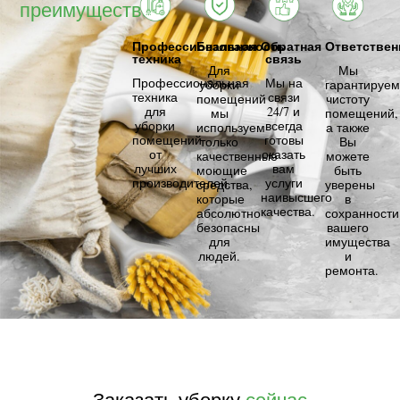
преимущества
Профессиональная
Безопасность
Обратная
Ответствен
техника
связь
Для
Мы
Профессиональная
Мы на
уборки
гарантируем
техника
связи
помещений
чистоту
для
24/7 и
мы
помещений,
уборки
всегда
используем
а также
помещений
готовы
только
Вы
от
оказать
качественные
можете
лучших
вам
моющие
быть
производителей.
услуги
средства,
уверены
наивысшего
которые
в
качества.
абсолютно
сохранности
безопасны
вашего
для
имущества
людей.
и
ремонта.
Заказать уборку
сейчас