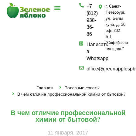
+7
г. Санкт-
Петербург,
(812)
ул. Белы
938-
куна, д. 30,
36-
оф. 232
86
БЦ
"Софийская
Написать
площадь"
в
Whatsapp
office@greenapplespb
Главная
Полезные советы
В чем отличие профессиональной химии от бытовой?
В чем отличие профессиональной
химии от бытовой?
11 января, 2017